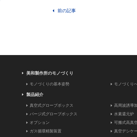
前の記事
美和製作所のモノづくり
モノづくりの基本姿勢
モノづくり
製品紹介
真空式グローブボックス
高周波誘導
パージ式グローブボックス
水素還元炉
オプション
可搬式高真
ガス循環精製装置
真空デシケ