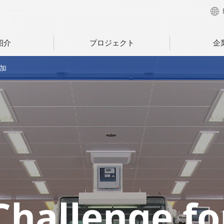
紹介
プロジェクト
企
追加
Challenge fo
Challenge fo