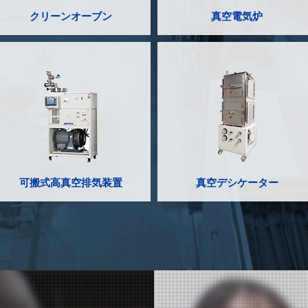
クリーンオーブン
真空電気炉
可搬式高真空排気装置
真空デシケーター