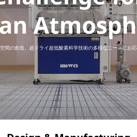
ean Atmosph
ean Atmosph
空間の創造。
空間の創造。
超ドライ超低酸素科学技術の多様なニーズにお応
超ドライ超低酸素科学技術の多様なニーズにお応