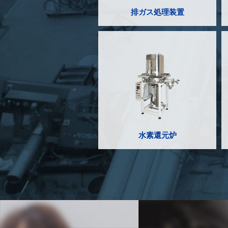
排ガス処理装置
水素還元炉