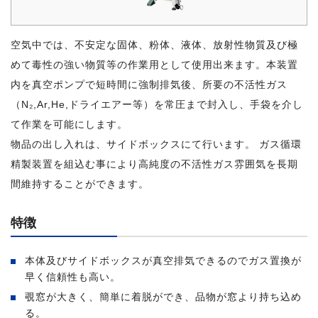
空気中では、不安定な固体、粉体、液体、放射性物質及び極
めて毒性の強い物質等の作業用として使用出来ます。本装置
内を真空ポンプで短時間に強制排気後、所要の不活性ガス
（N₂,Ar,He,ドライエアー等）を常圧まで封入し、手袋を介し
て作業を可能にします。
物品の出し入れは、サイドボックスにて行います。 ガス循環
精製装置を組込む事により高純度の不活性ガス雰囲気を長期
間維持することができます。
特徴
本体及びサイドボックスが真空排気できるのでガス置換が
早く信頼性も高い。
覗窓が大きく、簡単に着脱ができ、品物が窓より持ち込め
る。