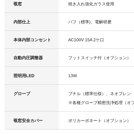
覗窓
焼き入れ強化ガラス使用
内部仕上
バフ（標準)、電解研磨
本体内部コンセント
AC100V 15A 2ケ口
自動内圧調整器
フットスイッチ付（オプション）
照明用LED
13W
グローブ
ブチル（標準仕様）、ネオプレン
※各種グローブ精密洗浄処理（オ
覗窓安全カバー
ポリカーボネート（オプション）