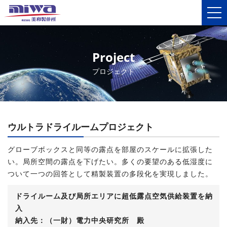
Project
プロジェクト
ウルトラドライルームプロジェクト
グローブボックスと同等の露点を部屋のスケールに拡張した
い。局所空間の露点を下げたい。多くの要望のある低湿度に
ついて一つの回答として精製装置の多段化を実現しました。
ドライルーム及び局所エリアに超低露点空気供給装置を納
入
納入先：（一財）電力中央研究所 殿