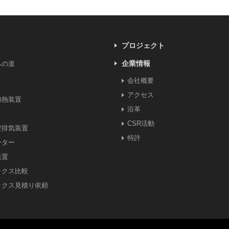
プロジェクト
企業情報
への道
会社概要
アクセス
加熱装置
沿革
CSR活動
空排気装置
特許
ーター
装置
ックス比較
ックス見積り依頼