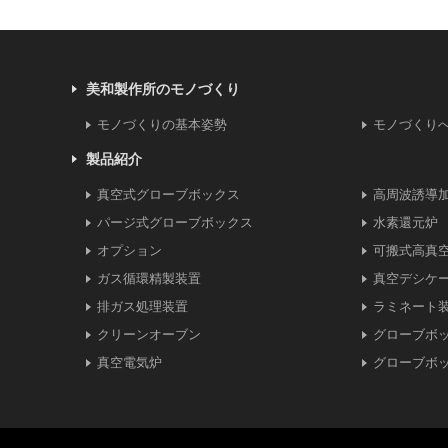
美和製作所のモノづくり
モノづくりの基本姿勢
モノづくり
製品紹介
真空式グローブボックス
高周波誘導
パージ式グローブボックス
水素還元炉
オプション
可搬式高真
ガス循環精製装置
真空デシケ
排ガス処理装置
ラミネート
クリーンオーブン
グローブボ
真空電気炉
グローブボ