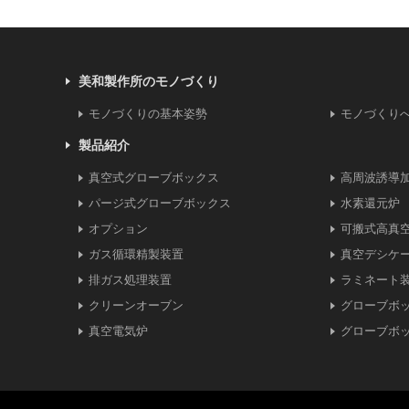
美和製作所のモノづくり
モノづくりの基本姿勢
モノづくり
製品紹介
真空式グローブボックス
高周波誘導
パージ式グローブボックス
水素還元炉
オプション
可搬式高真
ガス循環精製装置
真空デシケ
排ガス処理装置
ラミネート
クリーンオーブン
グローブボ
真空電気炉
グローブボ