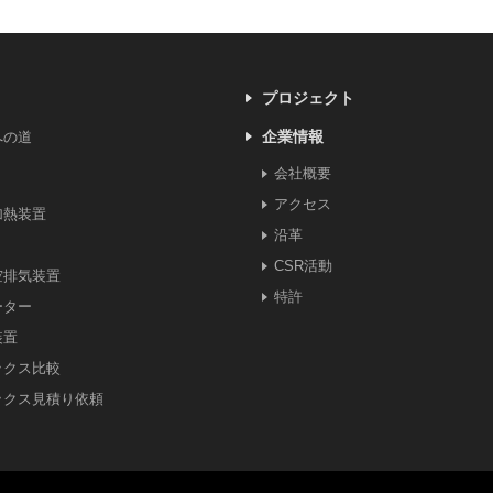
プロジェクト
企業情報
への道
会社概要
アクセス
加熱装置
沿革
CSR活動
空排気装置
特許
ーター
装置
ックス比較
ックス見積り依頼